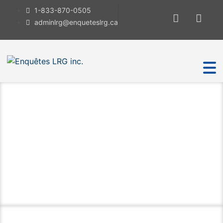
1-833-870-0505
adminlrg@enqueteslrg.ca
Nous joindre